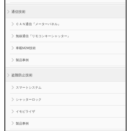
通信技術
ＣＡＮ通信『メーターパネル』
無線通信『リモコンキーシャッター』
車載M2M技術
製品事例
盗難防止技術
スマートシステム
シャッターロック
イモビライザ
製品事例