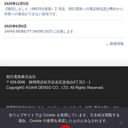
2025年12月5日
【復旧しました（9時33分更新）】現在、朝日電装への電話発信及び弊社から
外部への発信ができない状況です。
2025年8月6日
JAPAN MOBILITY SHOW 2025 に出展します
→ 新着情報
朝日電装株式会社
〒434-0046 静岡県浜松市浜名区染地台6丁目2－1
Copyright© ASAHI DENSO CO., LTD. All Rights Reserved.
静岡県浜松市を中心にタイ、ベトナム、インドネシア、台湾に拠点を持つ、モー
ターサイクル、自動車、農業用機械、建設系機械、産業用機械、スノーモービ
当ウェブサイトでは Cookie を使用しています。引き続き閲覧する
ル、船舶、水上バイクなど人と機械の間において操作を通じて正確な情報伝達の
場合、Cookie の使用を承諾したものとみなされます。
仲介を行うスイッチやセンサーの専門メーカー。防水・防塵技術のことならおま