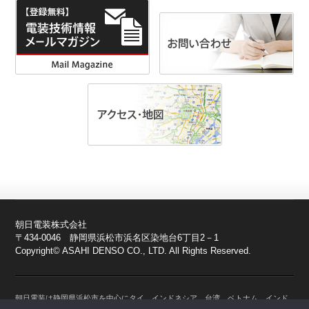
朝日電装株式会社
〒434-0046 静岡県浜松市浜名区染地台6丁目2－1
Copyright© ASAHI DENSO CO., LTD. All Rights Reserved.
朝日電装は静岡県浜松市を中心にタイ、インドネシア、台湾、ベトナム、インド