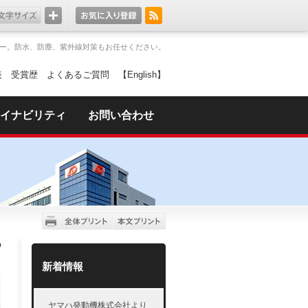
ー。防水、防塵、紫外線対策もお任せください。
表
受賞歴
よくあるご質問
【English】
イナビリティ
お問い合わせ
新着情報
ヤマハ発動機株式会社より