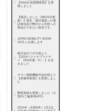
【Global 技術開発賞】を受
賞しました
【復旧しました（9時33分更
新）】現在、朝日電装への電
話発信及び弊社から外部への
発信ができない状況です。
JAPAN MOBILITY SHOW
2025 に出展します
株式会社クボタ様より
【2024ベストサプライヤ
ー KPA評価「A+」】を頂
きました
ヤマハ発動機株式会社様より
【原価革新賞】を受賞しまし
た
開発実績を更新しました（小
型EV二輪車用APS）
2024年（令和6年）1月1日、