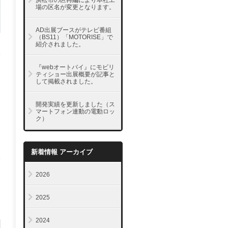
浜松市の区再編により本社工
場の区名が変更となります。
AD出展ブースがテレビ番組
（BS11）「MOTORISE」で
紹介されました。
『webオートバイ』にモビリ
ティショー出展概要が記事と
して掲載されました。
開発実績を更新しました（ス
マートフォン連動の電動ロッ
ク）
新着情報 アーカイブ
2026
2025
2024