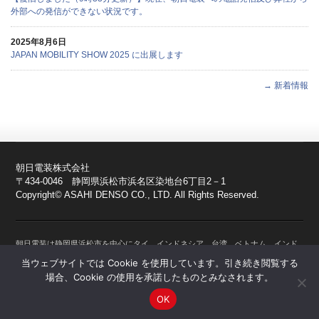
外部への発信ができない状況です。
2025年8月6日
JAPAN MOBILITY SHOW 2025 に出展します
→ 新着情報
朝日電装株式会社
〒434-0046 静岡県浜松市浜名区染地台6丁目2－1
Copyright© ASAHI DENSO CO., LTD. All Rights Reserved.
朝日電装は静岡県浜松市を中心にタイ、インドネシア、台湾、ベトナム、インド
に拠点を持つ、モーターサイクル、自動車、農業用機械、建設系機械、産業用機
当ウェブサイトでは Cookie を使用しています。引き続き閲覧する
械、スノーモービル、船舶、水上バイクなど人と機械の間において操作を通じて
場合、Cookie の使用を承諾したものとみなされます。
正確な情報伝達の仲介を行うスイッチやセンサーの専門メーカーです。スイッ
OK
チ、センサー、ロック部品のことなら朝日電装にお任せください。