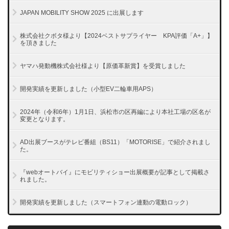
JAPAN MOBILITY SHOW 2025 に出展します
株式会社クボタ様より【2024ベストサプライヤー KPA評価「A+」】
を頂きました
ヤマハ発動機株式会社様より【原価革新賞】を受賞しました
開発実績を更新しました（小型EV二輪車用APS）
2024年（令和6年）1月1日、浜松市の区再編により本社工場の区名が
変更となります。
AD出展ブースがテレビ番組（BS11）「MOTORISE」で紹介されまし
た。
『webオートバイ』にモビリティショー出展概要が記事として掲載さ
れました。
開発実績を更新しました（スマートフォン連動の電動ロック）