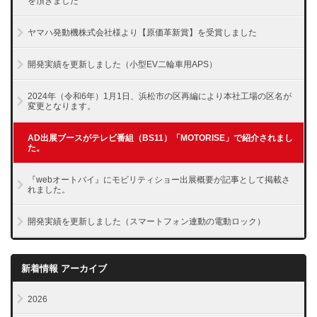
を頂きました
ヤマハ発動機株式会社様より【原価革新賞】を受賞しました
開発実績を更新しました（小型EV二輪車用APS）
2024年（令和6年）1月1日、浜松市の区再編により本社工場の区名が
変更となります。
AD出展ブースがテレビ番組（BS11）「MOTORISE」で紹介されまし
た。
『webオートバイ』にモビリティショー出展概要が記事として掲載さ
れました。
開発実績を更新しました（スマートフォン連動の電動ロック）
新着情報 アーカイブ
2026