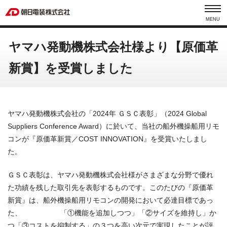
MENU
ヤマハ発動機株式会社様より【原価革
新賞】を受賞しました
ヤマハ発動機株式会社の「
2024
年 ＧＳＣ表彰」（
2024 Global
Suppliers Conference Award
）に於いて、当社の船外機操船用リモ
コンが『原価革新賞／
COST INNOVATION
』を受賞いたしまし
た。
ＧＳＣ表彰は、ヤマハ発動機株式会社様がさまざまな分野で優れ
た功績を残した取引先を表彰するものです。このたびの『原価革
新賞』は、船外機操船用リモコンの開発において必達目標であっ
た、 「①機能を追加しつつ」「②サイズを維持し」か
つ「③コストを抑制する」の３つを高い次元で実現したことが評