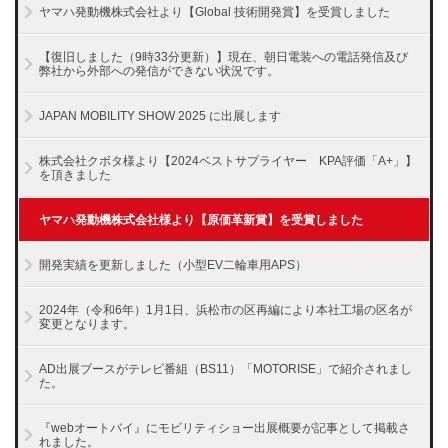
ヤマハ発動機株式会社より【Global 技術開発賞】を受賞しました
【復旧しました（9時33分更新）】現在、朝日電装への電話発信及び
弊社から外部への発信ができない状況です。
JAPAN MOBILITY SHOW 2025 に出展します
株式会社クボタ様より【2024ベストサプライヤー KPA評価「A+」】
を頂きました
ヤマハ発動機株式会社様より【原価革新賞】を受賞しました
開発実績を更新しました（小型EV二輪車用APS）
2024年（令和6年）1月1日、浜松市の区再編により本社工場の区名が
変更となります。
AD出展ブースがテレビ番組（BS11）「MOTORISE」で紹介されまし
た。
『webオートバイ』にモビリティショー出展概要が記事として掲載さ
れました。