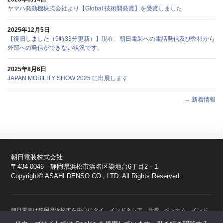
ヤマハ発動機株式会社より【Global 技術開発賞】を受賞しました
2025年12月5日
【復旧しました（9時33分更新）】現在、朝日電装への電話発信及び弊社から
外部への発信ができない状況です。
2025年8月6日
JAPAN MOBILITY SHOW 2025 に出展します
→ 新着情報
朝日電装株式会社
〒434-0046 静岡県浜松市浜名区染地台6丁目2－1
Copyright© ASAHI DENSO CO., LTD. All Rights Reserved.
朝日電装は静岡県浜松市を中心にタイ、インドネシア、台湾、ベトナム、インド
に拠点を持つ、モーターサイクル、自動車、農業用機械、建設系機械、産業用機