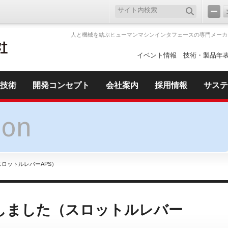
人と機械を結ぶヒューマンマシンインタフェースの専門メーカ
イベント情報
技術・製品年
技術
開発コンセプト
会社案内
採用情報
サステ
ion
スロットルレバーAPS）
しました（スロットルレバー