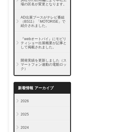
浜松市の区再編により本社工
場の区名が変更となります。
AD出展ブースがテレビ番組
（BS11）「MOTORISE」で
紹介されました。
『webオートバイ』にモビリ
ティショー出展概要が記事と
して掲載されました。
開発実績を更新しました（ス
マートフォン連動の電動ロッ
ク）
新着情報 アーカイブ
2026
2025
2024