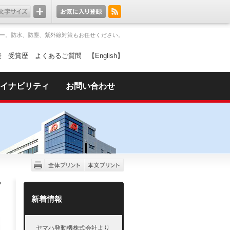
ー。防水、防塵、紫外線対策もお任せください。
表
受賞歴
よくあるご質問
【English】
イナビリティ
お問い合わせ
新着情報
ヤマハ発動機株式会社より