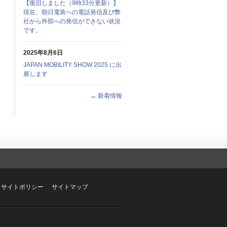
【復旧しました（9時33分更新）】
現在、朝日電装への電話発信及び弊
社から外部への発信ができない状況
です。
2025年8月6日
JAPAN MOBILITY SHOW 2025 に出
展します
→ 新着情報
サイトポリシー
サイトマップ