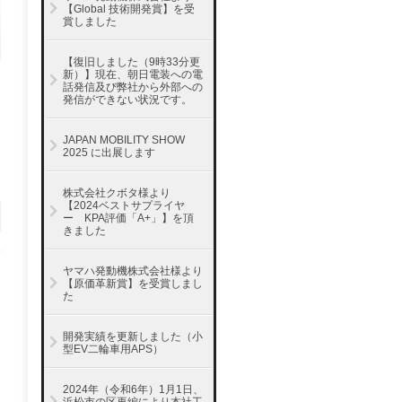
【Global 技術開発賞】を受
賞しました
【復旧しました（9時33分更
新）】現在、朝日電装への電
話発信及び弊社から外部への
発信ができない状況です。
JAPAN MOBILITY SHOW
2025 に出展します
株式会社クボタ様より
【2024ベストサプライヤ
ー KPA評価「A+」】を頂
きました
ヤマハ発動機株式会社様より
【原価革新賞】を受賞しまし
た
開発実績を更新しました（小
型EV二輪車用APS）
2024年（令和6年）1月1日、