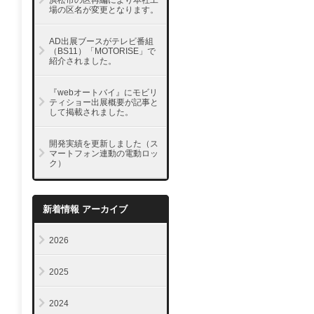
浜松市の区再編により本社工
場の区名が変更となります。
AD出展ブースがテレビ番組
（BS11）「MOTORISE」で
紹介されました。
『webオートバイ』にモビリ
ティショー出展概要が記事と
して掲載されました。
開発実績を更新しました（ス
マートフォン連動の電動ロッ
ク）
新着情報 アーカイブ
2026
2025
2024