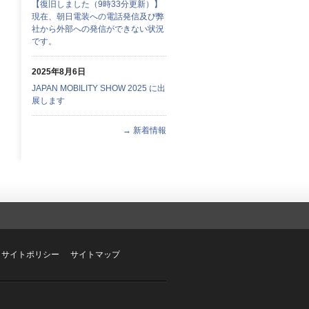
【復旧しました（9時33分更新）】
現在、朝日電装への電話発信及び弊
社から外部への発信ができない状況
です。
2025年8月6日
JAPAN MOBILITY SHOW 2025 に出
展します
→ 新着情報
サイトポリシー
サイトマップ