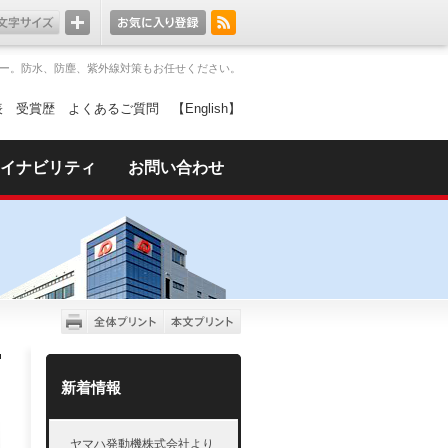
ー。防水、防塵、紫外線対策もお任せください。
表
受賞歴
よくあるご質問
【English】
イナビリティ
お問い合わせ
新着情報
ヤマハ発動機株式会社より