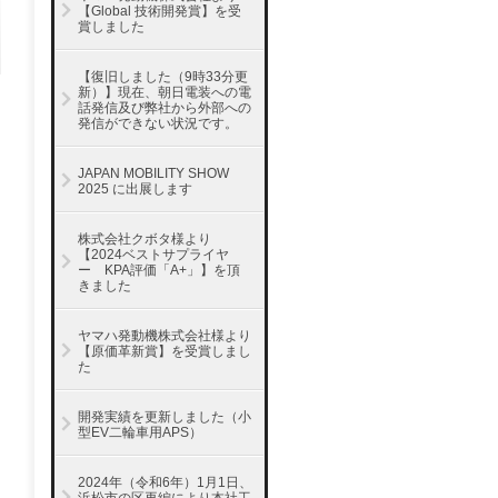
【Global 技術開発賞】を受
賞しました
【復旧しました（9時33分更
新）】現在、朝日電装への電
話発信及び弊社から外部への
発信ができない状況です。
JAPAN MOBILITY SHOW
2025 に出展します
株式会社クボタ様より
【2024ベストサプライヤ
ー KPA評価「A+」】を頂
きました
ヤマハ発動機株式会社様より
【原価革新賞】を受賞しまし
た
開発実績を更新しました（小
型EV二輪車用APS）
2024年（令和6年）1月1日、