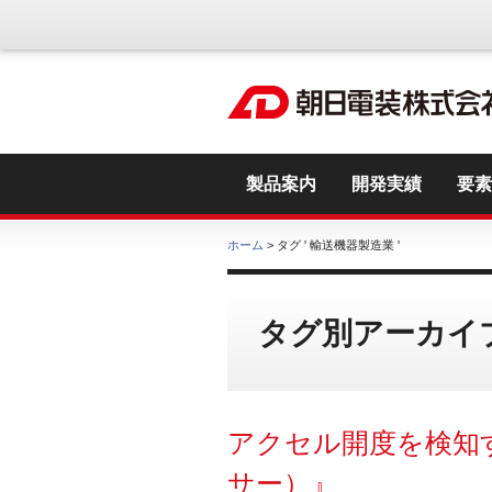
製品案内
開発実績
要素
ホーム
> タグ ' 輸送機器製造業 '
タグ別アーカイブ
アクセル開度を検知
サー）』