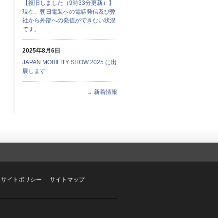
【復旧しました（9時33分更新）】
現在、朝日電装への電話発信及び弊
社から外部への発信ができない状況
です。
2025年8月6日
JAPAN MOBILITY SHOW 2025 に出
展します
→ 新着情報
サイトポリシー
サイトマップ