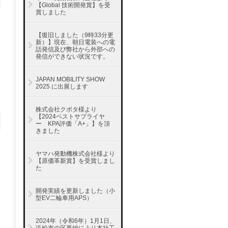
【Global 技術開発賞】を受
賞しました
【復旧しました（9時33分更
新）】現在、朝日電装への電
話発信及び弊社から外部への
発信ができない状況です。
JAPAN MOBILITY SHOW
2025 に出展します
株式会社クボタ様より
【2024ベストサプライヤ
ー KPA評価「A+」】を頂
きました
ヤマハ発動機株式会社様より
【原価革新賞】を受賞しまし
た
開発実績を更新しました（小
型EV二輪車用APS）
2024年（令和6年）1月1日、