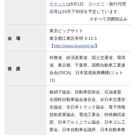
チケット
は8月1日、コンビニ・旅行代理
店等は10月下旬頃を予定しています。
※すべて消費税込み
東京ビッグサイト
会 場
東京都江東区有明 3-11-1
【
http://www.bigsight.jp/
】
外務省、経済産業省、国土交通省、環境
省、東京都、千葉県、国際自動車工業連
後 援
合会(OICA)、日本貿易振興機構(ジェト
ロ)
板硝子協会、自動車技術会、石油連盟、
全国軽自動車協会連合会、全日本交通安
全協会、全日本トラック協会、電子情報
技術産業協会、電池工業会、特殊鋼倶楽
部、日本アルミニウム協会、日本ゴム工
業会、日本自動車会議所、日本自動車教