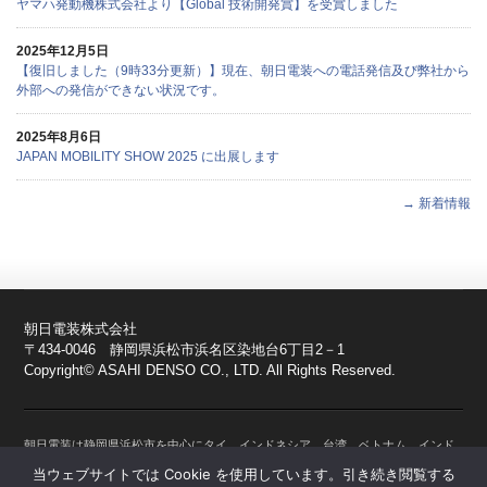
ヤマハ発動機株式会社より【Global 技術開発賞】を受賞しました
2025年12月5日
【復旧しました（9時33分更新）】現在、朝日電装への電話発信及び弊社から
外部への発信ができない状況です。
2025年8月6日
JAPAN MOBILITY SHOW 2025 に出展します
→ 新着情報
朝日電装株式会社
〒434-0046 静岡県浜松市浜名区染地台6丁目2－1
Copyright© ASAHI DENSO CO., LTD. All Rights Reserved.
朝日電装は静岡県浜松市を中心にタイ、インドネシア、台湾、ベトナム、インド
に拠点を持つ、モーターサイクル、自動車、農業用機械、建設系機械、産業用機
当ウェブサイトでは Cookie を使用しています。引き続き閲覧する
械、スノーモービル、船舶、水上バイクなど人と機械の間において操作を通じて