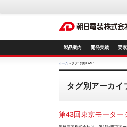
製品案内
開発実績
要素
ホーム
> タグ ' 無線LAN '
タグ別アーカイブ
第43回東京モーター
朝日電装株式会社は、第43回東京モー