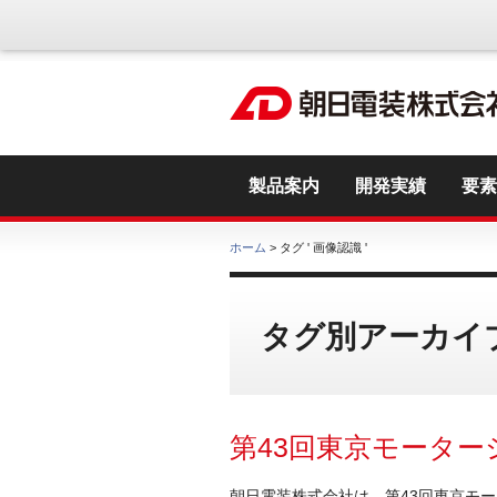
製品案内
開発実績
要素
ホーム
> タグ ' 画像認識 '
タグ別アーカイブ
第43回東京モーター
朝日電装株式会社は、第43回東京モー