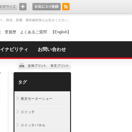
ー。防水、防塵、紫外線対策もお任せください。
表
受賞歴
よくあるご質問
【English】
イナビリティ
お問い合わせ
タグ
東京モーターショー
スイッチ
スイッチパネル