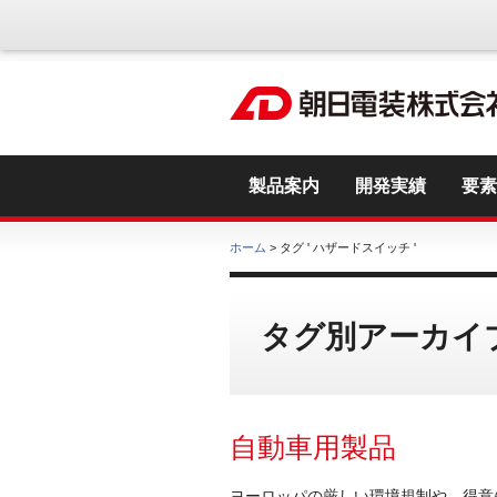
製品案内
開発実績
要素
ホーム
> タグ ' ハザードスイッチ '
タグ別アーカイブ
自動車用製品
ヨーロッパの厳しい環境規制や、得意