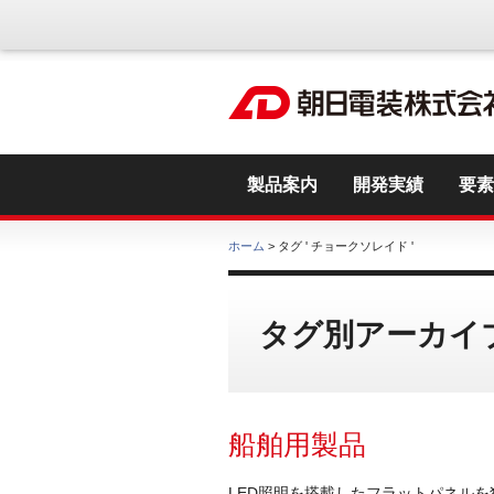
製品案内
開発実績
要素
ホーム
> タグ ' チョークソレイド '
タグ別アーカイブ
船舶用製品
LED照明を搭載したフラットパネル