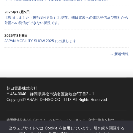
2025年12月5日
【復旧しました（9時33分更新）】現在、朝日電装への電話発信及び弊社から
外部への発信ができない状況です。
2025年8月6日
JAPAN MOBILITY SHOW 2025 に出展します
→ 新着情報
朝日電装株式会社
〒434-0046 静岡県浜松市浜名区染地台6丁目2－1
Copyright© ASAHI DENSO CO., LTD. All Rights Reserved.
静岡県浜松市を中心にタイ、ベトナム、インドネシア、台湾に拠点を持つ、モー
ターサイクル、自動車、農業用機械、建設系機械、産業用機械、スノーモービ
当ウェブサイトでは Cookie を使用しています。引き続き閲覧する
ル、船舶、水上バイクなど人と機械の間において操作を通じて正確な情報伝達の